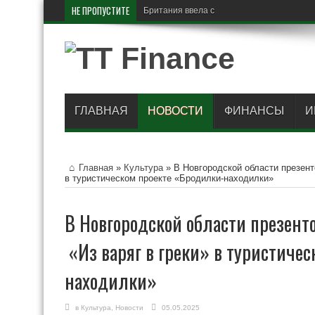
НЕ ПРОПУСТИТЕ
Британия ввела санкции против «
ГЛАВНАЯ
НОВОСТИ
ФИНАНСЫ
И
Главная
»
Культура
»
В Новгородской области презент
в туристическом проекте «Бродилки-находилки»
В Новгородской области презент
«Из варяг в греки» в туристиче
находилки»
в
Культура
,
Новости
05.05.2025