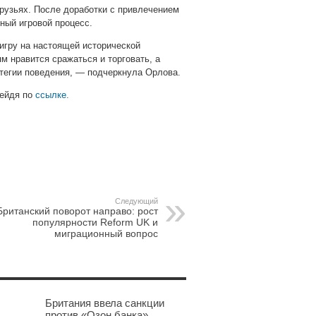
друзьях. После доработки с привлечением
ный игровой процесс.
игру на настоящей исторической
ям нравится сражаться и торговать, а
тегии поведения, — подчеркнула Орлова.
рейдя по
ссылке.
pp
gram
Следующий
Британский поворот направо: рост
популярности Reform UK и
миграционный вопрос
Британия ввела санкции
против «Озон банка»