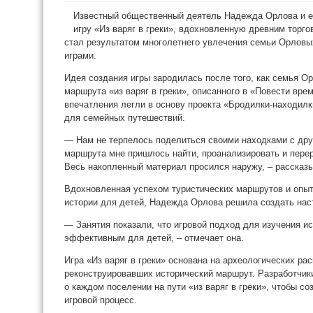
Известный общественный деятель Надежда Орлова и е
игру «Из варяг в греки», вдохновленную древним торго
стал результатом многолетнего увлечения семьи Орловы
играми.
Идея создания игры зародилась после того, как семья 
маршрута «из варяг в греки», описанного в «Повести вре
впечатления легли в основу проекта «Бродилки-находилк
для семейных путешествий.
— Нам не терпелось поделиться своими находками с дру
маршрута мне пришлось найти, проанализировать и перер
Весь накопленный материал просился наружу, – рассказ
Вдохновленная успехом туристических маршрутов и опыт
истории для детей, Надежда Орлова решила создать нас
— Занятия показали, что игровой подход для изучения и
эффективным для детей, – отмечает она.
Игра «Из варяг в греки» основана на археологических ра
реконструировавших исторический маршрут. Разработчик
о каждом поселении на пути «из варяг в греки», чтобы с
игровой процесс.