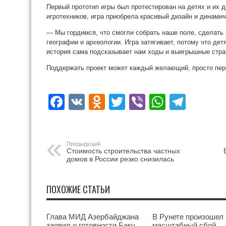
Первый прототип игры был протестирован на детях и их 
игротехников, игра приобрела красивый дизайн и динамич
— Мы гордимся, что смогли собрать наше поле, сделать 
географии и археологии. Игра затягивает, потому что дет
история сама подсказывает нам ходы и выигрышные стра
Поддержать проект может каждый желающий, просто пе
Facebook
VK
Odnoklassniki
Twitter
Viber
WhatsA
Tele
Предыдущий
Стоимость строительства частных
домов в России резко снизилась
ПОХОЖИЕ СТАТЬИ
Глава МИД Азербайджана
В Рунете произошел
заявил о готовности Баку
масштабный сбой