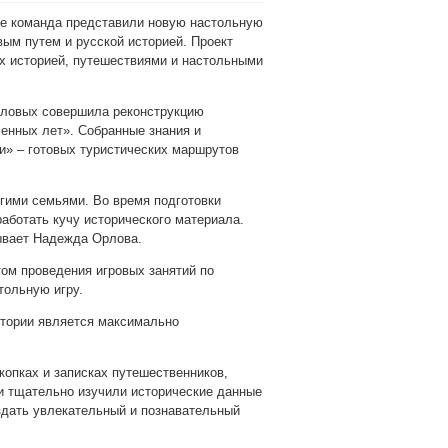
е команда представили новую настольную
вым путем и русской историей. Проект
х историей, путешествиями и настольными
Орловых совершила реконструкцию
менных лет». Собранные знания и
и» – готовых туристических маршрутов
гими семьями. Во время подготовки
аботать кучу исторического материала.
ывает Надежда Орлова.
ом проведения игровых занятий по
тольную игру.
стории является максимально
скопках и записках путешественников,
и тщательно изучили исторические данные
оздать увлекательный и познавательный