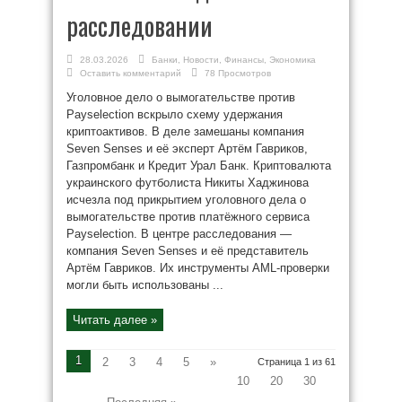
расследовании
28.03.2026
Банки
,
Новости
,
Финансы
,
Экономика
Оставить комментарий
78 Просмотров
Уголовное дело о вымогательстве против
Payselection вскрыло схему удержания
криптоактивов. В деле замешаны компания
Seven Senses и её эксперт Артём Гавриков,
Газпромбанк и Кредит Урал Банк. Криптовалюта
украинского футболиста Никиты Хаджинова
исчезла под прикрытием уголовного дела о
вымогательстве против платёжного сервиса
Payselection. В центре расследования —
компания Seven Senses и её представитель
Артём Гавриков. Их инструменты AML‑проверки
могли быть использованы ...
Читать далее »
1
2
3
4
5
»
Страница 1 из 61
10
20
30