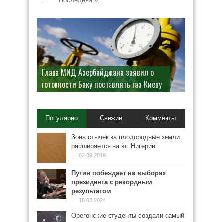
...
Последняя »
Глава МИД Азербайджана заявил о
готовности Баку поставлять газ Киеву
В Рунете произошел масштабный сбой
Популярно
Свежие
Комменты
Зона стычек за плодородные земли
расширяется на юг Нигерии
02.09.2019
Путин побеждает на выборах
президента с рекордным
результатом
18.03.2024
Орегонские студенты создали самый