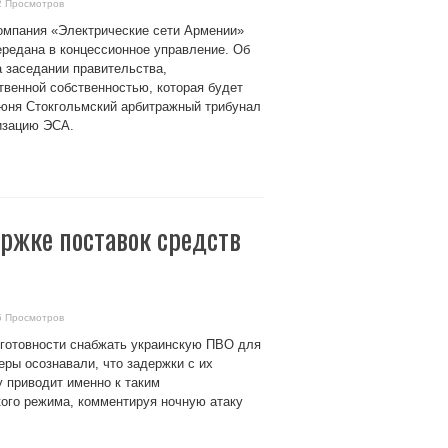
2 Просмотров
омпания «Электрические сети Армении»
ередана в концессионное управление. Об
 заседании правительства,
венной собственностью, которая будет
июня Стокгольмский арбитражный трибунал
изацию ЭСА.
ржке поставок средств
5 Просмотров
еготовности снабжать украинскую ПВО для
еры осознавали, что задержки с их
 приводит именно к таким
кого режима, комментируя ночную атаку