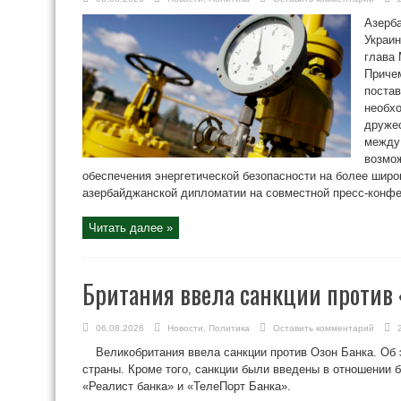
Азерба
Украин
глава
Причем
постав
необхо
дружес
между
возмо
обеспечения энергетической безопасности на более широ
азербайджанской дипломатии на совместной пресс-конфер
Читать далее »
Британия ввела санкции против 
06.08.2026
Новости
,
Политика
Оставить комментарий
Великобритания ввела санкции против Озон Банка. Об 
страны. Кроме того, санкции были введены в отношении б
«Реалист банка» и «ТелеПорт Банка».