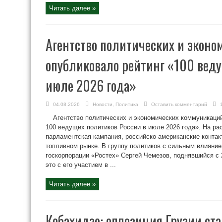
Читать далее »
Агентство политических и экон
опубликовало рейтинг «100 веду
июле 2026 года»
04.08.2026
Новости
,
Политика
Оставить комментарий
Агентство политических и экономических коммуникаци
100 ведущих политиков России в июле 2026 года». На ра
парламентская кампания, российско-американские контак
топливном рынке. В группу политиков с сильным влияни
госкорпорации «Ростех» Сергей Чемезов, поднявшийся с 
это с его участием в ...
Читать далее »
Кобахидзе: оппозиция Грузии ста