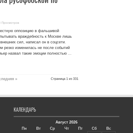
8 Просмотров
местную оппозицию в фальшивой
испытывать враждебность к Москве лишь
внешних сил, написал он в соцсети.
ии резко изменилась не после событий
мьер назвал такие эмоции полностью ...
следняя »
Страница 1 из 331
КАЛЕНДАРЬ
Август 2026
Пн
Вт
Ср
Чт
Пт
Сб
Вс