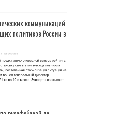
омических коммуникаций
щих политиков России в
14 Просмотров
й представило очередной выпуск рейтинга
сстановку сил в этом месяце повлияла
ты, постепенная стабилизация ситуации на
ем вошел генеральный директор
21-го на 19-е место. Эксперты связывают
ла русофобской по