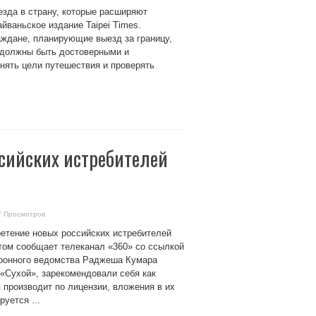
езда в страну, которые расширяют
йваньское издание Taipei Times.
раждане, планирующие выезд за границу,
 должны быть достоверными и
чнять цели путешествия и проверять
ссийских истребителей
7 Просмотров
ретение новых российских истребителей
том сообщает телеканал «360» со ссылкой
боронного ведомства Раджеша Кумара
«Сухой», зарекомендовали себя как
производит по лицензии, вложения в их
уется ...