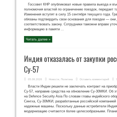
Госсовет КНР опубликовал новые правила выезда и въ
полномочия властей по ограничению поездок, передает та
Изменения вступят в силу 15 сентября текущего года. Г
обязаны подтвердить свои основания для поездки — они
соответствовать закону. Сотрудники таможни вправе уто
информацию в памяти ...
Читать далее »
Индия отказалась от закупки ро
Су-57
05.08.2026
Новости
,
Политика
Оставить комментарий
Власти Индии решили не заключать контракт на приоб
Су-57, направив средства на обновление Су-30МКИ. Об э
на Defence Security Asia По словам главы индийского о
Сингха, Су-30МКИ, разработанные российской компанией 
надежные машины. Поскольку данные истребители Индия 
модернизацию считаются более целесообразными. Планир