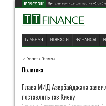
НЕ ПРОПУСТИТЕ
Британия ввела санкции против «Озон ба
ГЛАВНАЯ
НОВОСТИ
ФИНАНСЫ
И
Главная
»
Политика
Политика
Глава МИД Азербайджана заявил 
поставлять газ Киеву
06.08.2026
Новости
,
Политика
Оставить комментарий