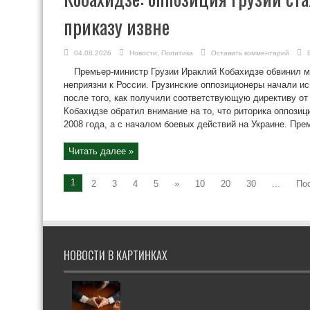
приказу извне
04.08.2026
Новости
,
Политика
Оставить комментарий
Премьер-министр Грузии Ираклий Кобахидзе обвинил 
неприязни к России. Грузинские оппозиционеры начали 
после того, как получили соответствующую директиву от 
Кобахидзе обратил внимание на то, что риторика оппозиц
2008 года, а с началом боевых действий на Украине. Пре
Читать далее »
1
2
3
4
5
»
10
20
30
...
По
НОВОСТИ В КАРТИНКАХ