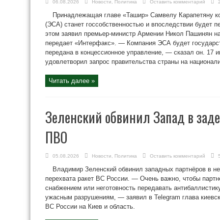
06.08.2026
Новости
,
Политика
Оставить комментарий
Принадлежащая главе «Ташир» Самвелу Карапетяну к
(ЭСА) станет госсобственностью и впоследствии будет п
этом заявил премьер-министр Армении Никол Пашинян на
передает «Интерфакс». — Компания ЭСА будет государст
передана в концессионное управление, — сказал он. 17 
удовлетворил запрос правительства страны на национал
Читать далее »
Зеленский обвинил Запад в заде
ПВО
05.08.2026
Новости
,
Политика
Оставить комментарий
Владимир Зеленский обвинил западных партнёров в н
перехвата ракет ВС России. — Очень важно, чтобы партн
снабжением или неготовность передавать антибаллистику
ужасным разрушениям, — заявил в Telegram глава киевс
ВС России на Киев и область.