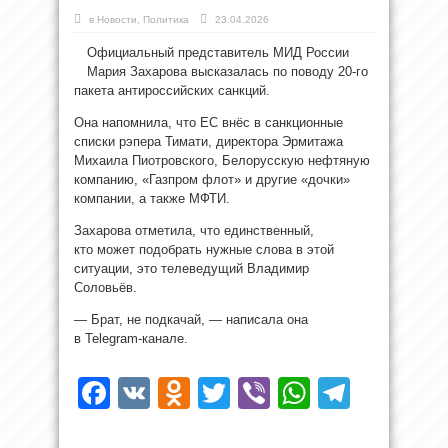
в
Новости
,
Политика
23.04.2026
Официальный представитель МИД России
Мария Захарова высказалась по поводу 20-го
пакета антироссийских санкций.
Она напомнила, что ЕС внёс в санкционные
списки рэпера Тимати, директора Эрмитажа
Михаила Пиотровского, Белорусскую нефтяную
компанию, «Газпром флот» и другие «дочки»
компании, а также МФТИ.
Захарова отметила, что единственный,
кто может подобрать нужные слова в этой
ситуации, это телеведущий Владимир
Соловьёв.
— Брат, не подкачай, — написала она
в Telegram-канале.
Facebook
VK
Odnoklassniki
Twitter
Viber
WhatsAp
Teleg