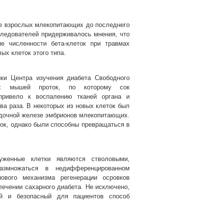
е взрослых млекопитающих до последнего
ледователей придерживалось мнения, что
ие численности бета-клеток при травмах
ых клеток этого типа.
ики Центра изучения диабета Свободного
ых мышей проток, по которому сок
привело к воспалению тканей органа и
а раза. В некоторых из новых клеток был
удочной железе эмбрионов млекопитающих.
ток, однако были способны превращаться в
уженные клетки являются стволовыми,
размножаться в недифференцированном
ового механизма регенерации осровков
ечении сахарного диабета. Не исключено,
й и безопасный для пациентов способ