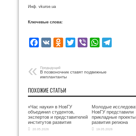
Инф. vkurse.ua
Ключевые слова:
Facebook
VK
Odnoklassniki
Twitter
Viber
WhatsA
Tele
Предыдущий
В позвоночник ставят подвижные
имплантанты
ПОХОЖИЕ СТАТЬИ
«Час науки» в НовГУ
Молодые исследова
объединил студентов,
НовГУ представили
экспертов и представителей
прикладные проекты
институтов развития
развития региона
20.05.2026
19.05.2026