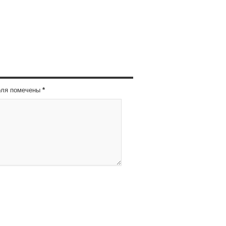
оля помечены
*