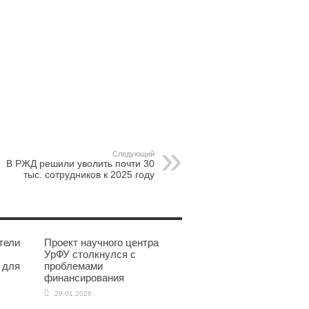
pp
gram
Следующий
В РЖД решили уволить почти 30
тыс. сотрудников к 2025 году
тели
Проект научного центра
УрФУ столкнулся с
 для
проблемами
финансирования
29.01.2026