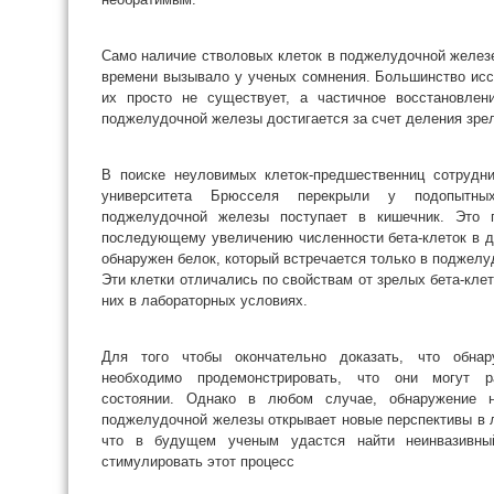
Само наличие стволовых клеток в поджелудочной желез
времени вызывало у ученых сомнения. Большинство исс
их просто не существует, а частичное восстановлен
поджелудочной железы достигается за счет деления зрел
В поиске неуловимых клеток-предшественниц сотрудн
университета Брюсселя перекрыли у подопытн
поджелудочной железы поступает в кишечник. Это 
последующему увеличению численности бета-клеток в дв
обнаружен белок, который встречается только в поджел
Эти клетки отличались по свойствам от зрелых бета-кле
них в лабораторных условиях.
Для того чтобы окончательно доказать, что обнар
необходимо продемонстрировать, что они могут 
состоянии. Однако в любом случае, обнаружение н
поджелудочной железы открывает новые перспективы в л
что в будущем ученым удастся найти неинвазивны
стимулировать этот процесс