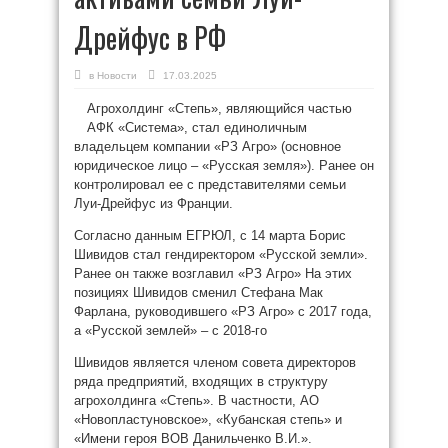
Дрейфус в РФ
в
Новости
17.03.2025
Агрохолдинг «Степь», являющийся частью
АФК «Система», стал единоличным
владельцем компании «РЗ Агро» (основное
юридическое лицо – «Русская земля»). Ранее он
контролировал ее с представителями семьи
Луи-Дрейфус из Франции.
Согласно данным ЕГРЮЛ, с 14 марта Борис
Шивидов стал гендиректором «Русской земли».
Ранее он также возглавил «РЗ Агро» На этих
позициях Шивидов сменил Стефана Мак
Фарлана, руководившего «РЗ Агро» с 2017 года,
а «Русской землей» – с 2018-го
Шивидов является членом совета директоров
ряда предприятий, входящих в структуру
агрохолдинга «Степь». В частности, АО
«Новопластуновское», «Кубанская степь» и
«Имени героя ВОВ Данильченко В.И.».