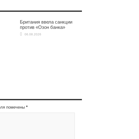
Британия ввела санкции
против «Озон банка»
06.08.2026
оля помечены
*