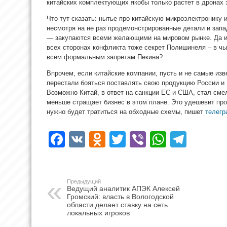
китайских комплектующих якобы только растет в дронах 
Что тут сказать: нытье про китайскую микроэлектронику 
несмотря на не раз продемонстрированные детали и запа
— закупаются всеми желающими на мировом рынке. Да и т
всех сторонах конфликта тоже секрет Полишинеля – в чь
всем формальным запретам Пекина?
Впрочем, если китайские компании, пусть и не самые изв
перестали бояться поставлять свою продукцию России и 
Возможно Китай, в ответ на санкции ЕС и США, стал сме
меньше стращает бизнес в этом плане. Это удешевит про
нужно будет тратиться на обходные схемы, пишет
телегр
Facebook
VK
Odnoklassniki
Twitter
Viber
WhatsA
Tele
Предыдущий
Ведущий аналитик АПЭК Алексей
Громский: власть в Вологодской
области делает ставку на сеть
локальных игроков