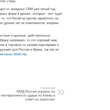
этих стран.
идет от западных СМИ уже пятый год,
дных фирм в дронах, которые – вот чудо!
о, что Китай не против заработать на
их дронах нет их компонентов, вопреки
естные и крупные, действительно
Ирану напрямую, то это хороший знак.
лее в торговле со своими партнерами и
дукцию для России и Ирана, так как не
ам-канал Мейстер
.
pp
gram
Следующий
МИД России указало на
неотвратимость удара по Киеву в
ответ на агрессию