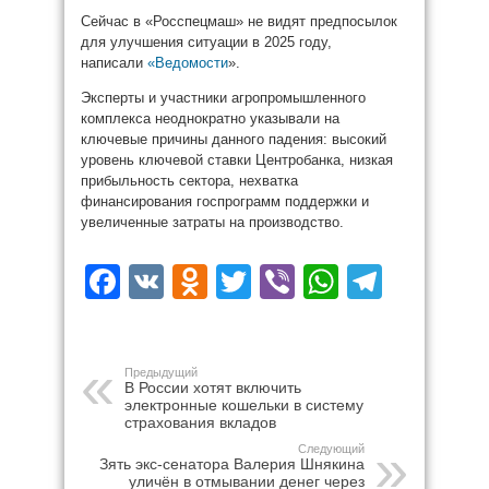
Сейчас в «Росспецмаш» не видят предпосылок
для улучшения ситуации в 2025 году,
написали
«Ведомости
».
Эксперты и участники агропромышленного
комплекса неоднократно указывали на
ключевые причины данного падения: высокий
уровень ключевой ставки Центробанка, низкая
прибыльность сектора, нехватка
финансирования госпрограмм поддержки и
увеличенные затраты на производство.
Facebook
VK
Odnoklassniki
Twitter
Viber
WhatsAp
Teleg
Предыдущий
В России хотят включить
электронные кошельки в систему
страхования вкладов
Следующий
Зять экс-сенатора Валерия Шнякина
уличён в отмывании денег через