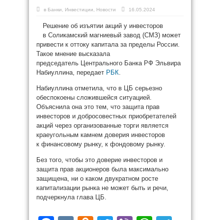
в
Банки
,
Инвестиции
,
Новости
16.05.2024
Решение об изъятии акций у инвесторов
в Соликамский магниевый завод (СМЗ) может
привести к оттоку капитала за пределы России.
Такое мнение высказала
председатель Центрального Банка РФ Эльвира
Набиуллина, передает
РБК
.
Набиуллина отметила, что в ЦБ серьезно
обеспокоены сложившейся ситуацией.
Объяснила она это тем, что защита прав
инвесторов и добросовестных приобретателей
акций через организованные торги является
краеугольным камнем доверия инвесторов
к финансовому рынку, к фондовому рынку.
Без того, чтобы это доверие инвесторов и
защита прав акционеров была максимально
защищена, ни о каком двукратном росте
капитализации рынка не может быть и речи,
подчеркнула глава ЦБ.