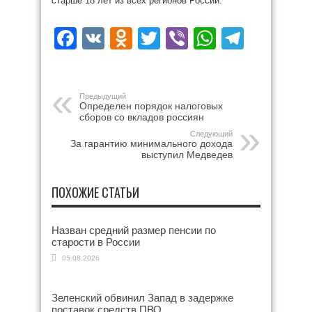
старше 18 лет из всех регионов России.
Facebook
VK
Odnoklassniki
Twitter
Viber
WhatsAp
Teleg
Предыдущий
Определен порядок налоговых
сборов со вкладов россиян
Следующий
За гарантию минимального дохода
выступил Медведев
ПОХОЖИЕ СТАТЬИ
Назван средний размер пенсии по
старости в России
05.08.2026
Зеленский обвинил Запад в задержке
поставок средств ПВО