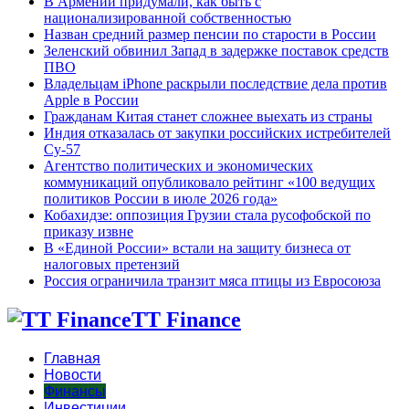
В Армении придумали, как быть с
национализированной собственностью
Назван средний размер пенсии по старости в России
Зеленский обвинил Запад в задержке поставок средств
ПВО
Владельцам iPhone раскрыли последствие дела против
Apple в России
Гражданам Китая станет сложнее выехать из страны
Индия отказалась от закупки российских истребителей
Су-57
Агентство политических и экономических
коммуникаций опубликовало рейтинг «100 ведущих
политиков России в июле 2026 года»
Кобахидзе: оппозиция Грузии стала русофобской по
приказу извне
В «Единой России» встали на защиту бизнеса от
налоговых претензий
Россия ограничила транзит мяса птицы из Евросоюза
TT Finance
Главная
Новости
Финансы
Инвестиции