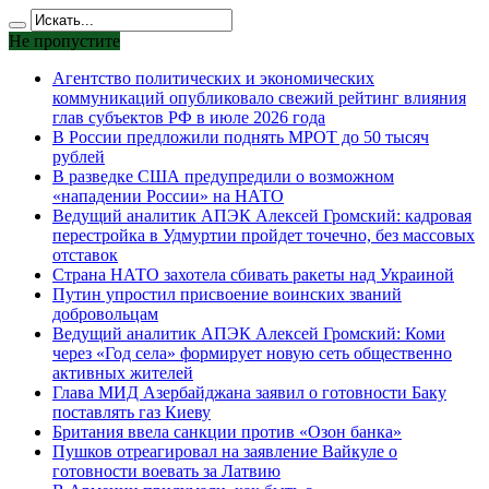
Не пропустите
Агентство политических и экономических
коммуникаций опубликовало свежий рейтинг влияния
глав субъектов РФ в июле 2026 года
В России предложили поднять МРОТ до 50 тысяч
рублей
В разведке США предупредили о возможном
«нападении России» на НАТО
Ведущий аналитик АПЭК Алексей Громский: кадровая
перестройка в Удмуртии пройдет точечно, без массовых
отставок
Страна НАТО захотела сбивать ракеты над Украиной
Путин упростил присвоение воинских званий
добровольцам
Ведущий аналитик АПЭК Алексей Громский: Коми
через «Год села» формирует новую сеть общественно
активных жителей
Глава МИД Азербайджана заявил о готовности Баку
поставлять газ Киеву
Британия ввела санкции против «Озон банка»
Пушков отреагировал на заявление Вайкуле о
готовности воевать за Латвию