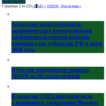
Читать далее »
Страница 2 из 225
«
1
2
3
4
5
»
10
20
30
...
Последняя »
Агентство политических и
экономических коммуникаций
опубликовало свежий рейтинг
влияния глав субъектов РФ в июле
2026 года
В России предложили поднять
МРОТ до 50 тысяч рублей
В разведке США предупредили
о возможном «нападении России»