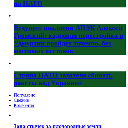
на НАТО
Ведущий аналитик АПЭК Алексей
Громский: кадровая перестройка в
Удмуртии пройдет точечно, без
массовых отставок
Страна НАТО захотела сбивать
ракеты над Украиной
Популярно
Свежие
Комменты
Зона стычек за плодородные земли