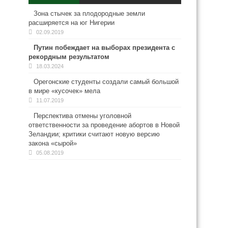
Зона стычек за плодородные земли
расширяется на юг Нигерии
02.09.2019
Путин побеждает на выборах президента с
рекордным результатом
18.03.2024
Орегонские студенты создали самый большой
в мире «кусочек» мела
11.07.2019
Перспектива отмены уголовной
ответственности за проведение абортов в Новой
Зеландии; критики считают новую версию
закона «сырой»
05.08.2019