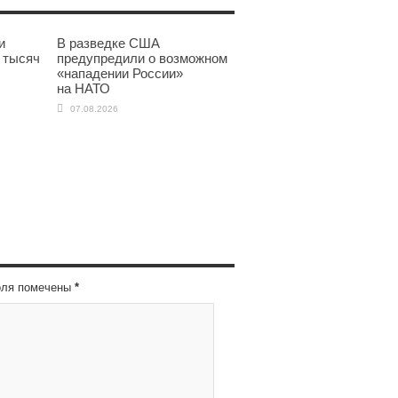
и
В разведке США
 тысяч
предупредили о возможном
«нападении России»
на НАТО
07.08.2026
оля помечены
*