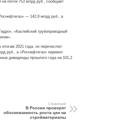
 на почти 753 млрд руб., сообщает
Роснефтегаз» — 142,8 млрд руб., а
Гидро», «Каспийский трубопроводный
еком».
 итогам 2021 года, но перечислил
рд руб., а «Роснефтегаз» перевел
чные дивиденды прошлого года на 101,2
pp
gram
Следующий
В России проверят
обоснованность роста цен на
стройматериалы