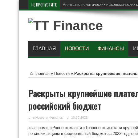
НЕ ПРОПУСТИТЕ
В Ро
ГЛАВНАЯ
НОВОСТИ
ФИНАНСЫ
И
Главная
»
Новости
»
Раскрыты крупнейшие платель
Раскрыты крупнейшие плате
российский бюджет
в
Новости
,
Финансы
13.06.2023
«Газпром», «Роснефтегаз» и «Транснефть» стали крупн
по своим акциям в федеральный бюджет за 2022 год, он