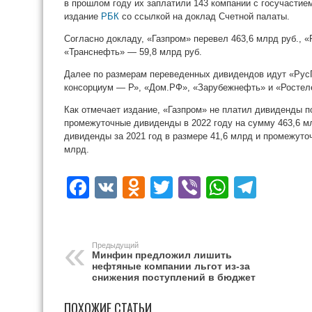
в прошлом году их заплатили 143 компании с госучастием
издание
РБК
со ссылкой на доклад Счетной палаты.
Согласно докладу, «Газпром» перевел 463,6 млрд руб., «
«Транснефть» — 59,8 млрд руб.
Далее по размерам переведенных дивидендов идут «Рус
консорциум — Р», «Дом.РФ», «Зарубежнефть» и «Ростел
Как отмечает издание, «Газпром» не платил дивиденды по
промежуточные дивиденды в 2022 году на сумму 463,6 мл
дивиденды за 2021 год в размере 41,6 млрд и промежуто
млрд.
Facebook
VK
Odnoklassniki
Twitter
Viber
WhatsA
Tele
Предыдущий
Минфин предложил лишить
нефтяные компании льгот из-за
снижения поступлений в бюджет
ПОХОЖИЕ СТАТЬИ