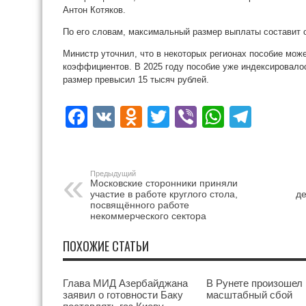
Антон Котяков.
По его словам, максимальный размер выплаты составит о
Министр уточнил, что в некоторых регионах пособие мож
коэффициентов. В 2025 году пособие уже индексировалос
размер превысил 15 тысяч рублей.
Facebook
VK
Odnoklassniki
Twitter
Viber
WhatsA
Tele
Предыдущий
Московские сторонники приняли
участие в работе круглого стола,
де
посвящённого работе
некоммерческого сектора
ПОХОЖИЕ СТАТЬИ
Глава МИД Азербайджана
В Рунете произошел
заявил о готовности Баку
масштабный сбой