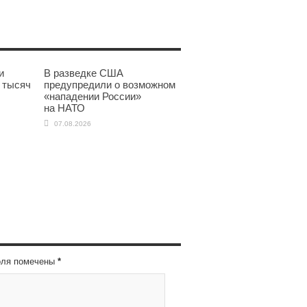
и
В разведке США
 тысяч
предупредили о возможном
«нападении России»
на НАТО
07.08.2026
оля помечены
*