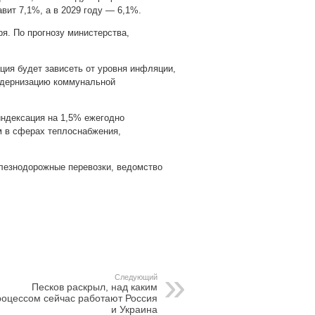
авит 7,1%, а в 2029 году — 6,1%.
я. По прогнозу министерства,
ция будет зависеть от уровня инфляции,
модернизацию коммунальной
индексация на 1,5% ежегодно
м в сферах теплоснабжения,
лезнодорожные перевозки, ведомство
pp
gram
Следующий
Песков раскрыл, над каким
роцессом сейчас работают Россия
и Украина