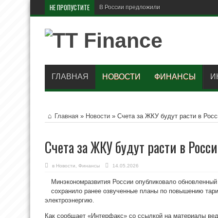
НЕ ПРОПУСТИТЕ
В России предложили поднять МРОТ
ГЛАВНАЯ
НОВОСТИ
ФИНАНСЫ
И
Главная
»
Новости
»
Счета за ЖКУ будут расти в Росс
Счета за ЖКУ будут расти в Росс
в
Новости
,
Финансы
14.05.2026
Минэкономразвития России опубликовало обновленный 
сохранило ранее озвученные планы по повышению тари
электроэнергию.
Как сообщает «Интерфакс» со ссылкой на материалы вед