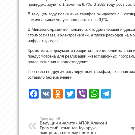
проиндексируют с 1 июля на 8,7%. В 2027 году рост сост
В текущем году повышение тарифов ожидается с 1 октябр
коммунальные услуги подорожают на 9,9%.
В Минэкономразвития пояснили, что дальнейшая индекса
стоимости газа и электроэнергии, а также расходов на 
инфраструктуры.
Кроме того, в документе говорится, что дополнительная 
предусмотрена для реализации инвестиционных програм
водоснабжения и водоотведения.
Прогнозы по другим регулируемым тарифам, включая же
оставило без изменений.
Facebook
VK
Odnoklassniki
Twitter
Viber
WhatsA
Tele
Предыдущий
Ведущий аналитик АПЭК Алексей
Громский: команда Кухарука
п
выстроила систему прямого