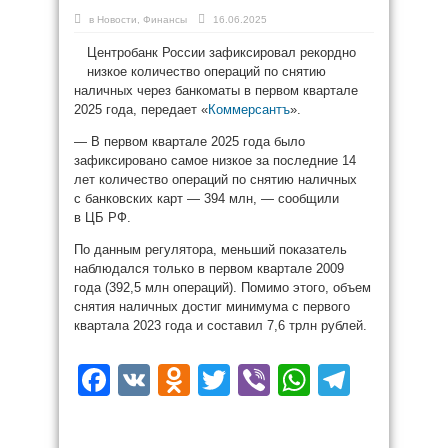
в
Новости
,
Финансы
16.06.2025
Центробанк России зафиксировал рекордно
низкое количество операций по снятию
наличных через банкоматы в первом квартале
2025 года, передает «
Коммерсантъ
».
— В первом квартале 2025 года было
зафиксировано самое низкое за последние 14
лет количество операций по снятию наличных
с банковских карт — 394 млн, — сообщили
в ЦБ РФ.
По данным регулятора, меньший показатель
наблюдался только в первом квартале 2009
года (392,5 млн операций). Помимо этого, объем
снятия наличных достиг минимума с первого
квартала 2023 года и составил 7,6 трлн рублей.
Facebook
VK
Odnoklassniki
Twitter
Viber
WhatsAp
Teleg