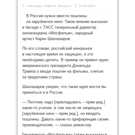
в
Культура
,
Новости
,
Финансы
19.05.2025
В России нужно ввести пошлины
на зарубежное кино. Такое мнение высказал
в беседе с ТАСС генеральный директор
киноконцерна «Мосфильм», народный
артист Карен Шахназаров.
По его словам, российский кинорынок
в настоящее время не защищен, а это
необходимо делать. В пример он привел идею
американского президента Дональда
Трампа о вводе пошлин на фильмы, снятые
за пределами страны.
Шахназаров уверен, что такая идея могла бы
прижиться и в России.
— Поэтому надо [прикладывать – прим.ред.]
какие-то усилия, в том числе не запрещать
[зарубежное кино – прим.ред.], но вводить
пошлины. Давать какие-то преференции своим
производителям, — сказал режиссер.
Гендиректор «Мосфильма» также высказался