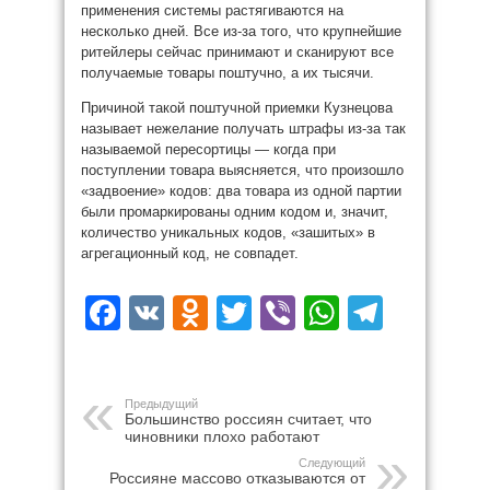
применения системы растягиваются на
несколько дней. Все из-за того, что крупнейшие
ритейлеры сейчас принимают и сканируют все
получаемые товары поштучно, а их тысячи.
Причиной такой поштучной приемки Кузнецова
называет нежелание получать штрафы из-за так
называемой пересортицы — когда при
поступлении товара выясняется, что произошло
«задвоение» кодов: два товара из одной партии
были промаркированы одним кодом и, значит,
количество уникальных кодов, «зашитых» в
агрегационный код, не совпадет.
Facebook
VK
Odnoklassniki
Twitter
Viber
WhatsAp
Teleg
Предыдущий
Большинство россиян считает, что
чиновники плохо работают
Следующий
Россияне массово отказываются от