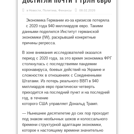
в
Новости
,
Политика
,
Финансы
08.02.2026
Экономика Германии из-за кризисов потеряла
с 2020 года 940 миллиардов евро. Такими
данными поделился Институт германской
экономики (IW), раскрывший конкретные
причины регресса.
В зоне внимания исследователей оказался
период с 2020 года, за это время экономика ФРГ
столкнулась с последствиями пандемии
коронавируса, боевых действий на Украине и
сложностях в отношениях с Соединенными
Штатами. Из потерь реального ВВП в 940
миллиардов евро практически четверть
приходится на последний пункт и на последний
год, в течение
которого США управляет Дональд Трамп.
— Нынешнее десятилетие до сих пор проходит
под знаком необычных шоков и колоссального
бремени структурной адаптации экономики,
которое к настоящему времени значительно