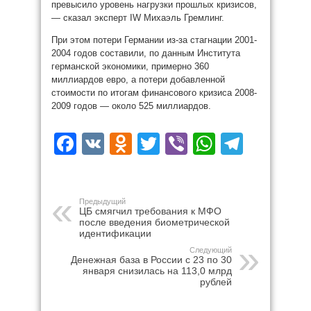
превысило уровень нагрузки прошлых кризисов,
— сказал эксперт IW Михаэль Гремлинг.
При этом потери Германии из-за стагнации 2001-
2004 годов составили, по данным Института
германской экономики, примерно 360
миллиардов евро, а потери добавленной
стоимости по итогам финансового кризиса 2008-
2009 годов — около 525 миллиардов.
Facebook
VK
Odnoklassniki
Twitter
Viber
WhatsAp
Teleg
Предыдущий
ЦБ смягчил требования к МФО
после введения биометрической
идентификации
Следующий
Денежная база в России с 23 по 30
января снизилась на 113,0 млрд
рублей