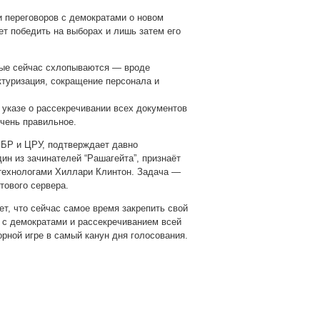
и переговоров с демократами о новом
т победить на выборах и лишь затем его
рые сейчас схлопываются — вроде
ктуризация, сокращение персонала и
указе о рассекречивании всех документов
очень правильное.
ФБР и ЦРУ, подтверждает давно
н из зачинателей “Рашагейта”, признаёт
ттехнологами Хиллари Клинтон. Задача —
тового сервера.
ет, что сейчас самое время закрепить свой
с с демократами и рассекречиванием всей
рной игре в самый канун дня голосования.
pp
gram