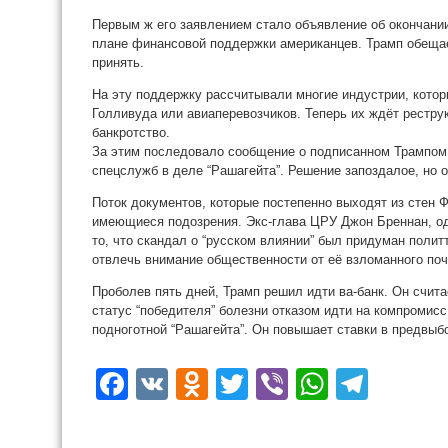
Первым ж его заявлением стало объявление об окончани
плане финансовой поддержки американцев. Трамп обещае
принять.
На эту поддержку рассчитывали многие индустрии, кото
Голливуда или авиаперевозчиков. Теперь их ждёт рестру
банкротство.
За этим последовало сообщение о подписанном Трампом 
спецслужб в деле “Рашагейта”. Решение запоздалое, но 
Поток документов, которые постепенно выходят из стен 
имеющиеся подозрения. Экс-глава ЦРУ Джон Бреннан, оди
то, что скандал о “русском влиянии” был придуман поли
отвлечь внимание общественности от её взломанного поч
Проболев пять дней, Трамп решил идти ва-банк. Он счита
статус “победителя” болезни отказом идти на компромис
подноготной “Рашагейта”. Он повышает ставки в предвыбо
Facebook
VK
Odnoklassniki
Twitter
Viber
WhatsA
Tele