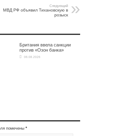
Следующий
МВД РФ объявил Тихановскую в
розыск
Британия ввела санкции
против «Озон банка»
06.08.2026
оля помечены
*