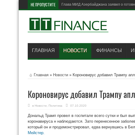
НЕ ПРОПУСТИТЕ
Брит
ГЛАВНАЯ
НОВОСТИ
ФИНАНСЫ
И
Главная
»
Новости
»
Короновирус добавил Трампу ап
Короновирус добавил Трампу ап
в
Новости
,
Политика
07.10.2020
Дональд Трамп провел в госпитале всего сутки и был вы
коронавируса н наблюдаются. Зато перенесенное заболе
который он и продемонстрировал, едва вернувшись в Бе
Мейстер.