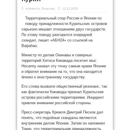
в
Новости
,
Политика
12.11.2025
Территориальный спор России и Японии по
поводу принадлежности Курильских островов
серьезно мешает отношениям двух государств.
По этому поводу разгорелся очередной
скандал, пишет «АБН24» со ссылкой на
Baijiahao.
Министр по делам Окинавы и северных
территорий Хитоси Кикавада посетил мыс
Носаппу назвал эту точку самым краем Японии
и обратил внимание на то, что она находится
близко к иностранному государству.
Его слова вызвали общественный резонанс, так
как фактически Кикавада признал Курильские
острова российскими территориями. Инцидент
привлек внимание российской стороны.
Пресс-секретарь Кремля Дмитрий Песков дал
понять, что подобные скандалы являются
внутренним делом Японии. Затем он напомнил
Токио, что территориальная принадлежность