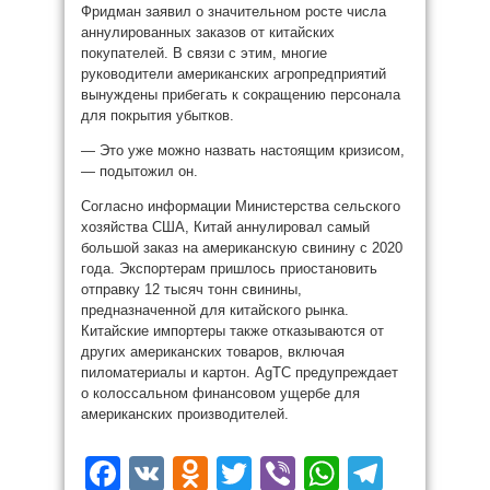
Фридман заявил о значительном росте числа
аннулированных заказов от китайских
покупателей. В связи с этим, многие
руководители американских агропредприятий
вынуждены прибегать к сокращению персонала
для покрытия убытков.
— Это уже можно назвать настоящим кризисом,
— подытожил он.
Согласно информации Министерства сельского
хозяйства США, Китай аннулировал самый
большой заказ на американскую свинину с 2020
года. Экспортерам пришлось приостановить
отправку 12 тысяч тонн свинины,
предназначенной для китайского рынка.
Китайские импортеры также отказываются от
других американских товаров, включая
пиломатериалы и картон. AgTC предупреждает
о колоссальном финансовом ущербе для
американских производителей.
Facebook
VK
Odnoklassniki
Twitter
Viber
WhatsAp
Teleg