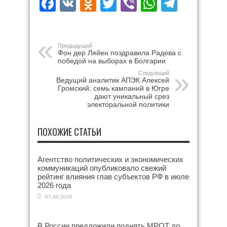
Facebook
VK
Odnoklassniki
Twitter
Viber
WhatsAp
Teleg
Предыдущий
Фон дер Ляйен поздравила Радева с
победой на выборах в Болгарии
Следующий
Ведущий аналитик АПЭК Алексей
Громский: семь кампаний в Югре
дают уникальный срез
электоральной политики
ПОХОЖИЕ СТАТЬИ
Агентство политических и экономических
коммуникаций опубликовало свежий
рейтинг влияния глав субъектов РФ в июле
2026 года
07.08.2026
В России предложили поднять МРОТ до