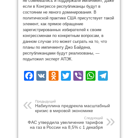
не сомневались и поддержали импичмент, даже
если в Конгрессе республиканцы будут в
состоянии не явного доминирования. В
политической практике США присутствует такой
элемент, как прямое обращение
зарегистрированных избирателей к своим
конгрессменам по конкретным вопросам, в
данном случае это может сыграть на то, что
планы по импичменту Джо Байдена,
республиканцами будут реализованы, —
подытожил эксперт АПЭК.
Facebook
VK
Odnoklassniki
Twitter
Viber
WhatsAp
Teleg
Предыдущий
Набиуллина предрекла масштабный
кризис в мировой экономике
Следующий
ФАС утвердила увеличение тарифов
на газ в России на 8,5% с 1 декабря