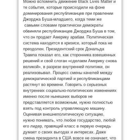
Можно вспомнить движение Black Lives Matter и
те события, которые происходили на фоне
доминирования республиканцев при правлении
Джорджа Буша-младшего, когда теми же
самыми словами практически демократы
обвиняли республиканцев Джорджа Буша в том,
что он продает Америку арабам. Политическая
система находится в кризисе, который пока не
преодолен. Президентский срок Дональда
Трампа показал его, как сторонника взвешенных
решений и свой слоган «сделаем Америку снова
великой», в разрезе внутренней политики, он
реализовывал. Процесс смены качелей между
демократической партией и республиканцами
растянут во времени. Говорить о серьезных
внутренних социально-политических изменениях
именно после нынешних выборов не
представляется возможным, нужно полностью
взять под контроль управляющую машину.
Оценивая внешнеполитическую ситуацию,
нужно понимать, что любое государство, любой
его лидер, правящий класс в первую очередь
думает о своих выгодах и интересах. Даже
смена президента в США вовсе не означает, что