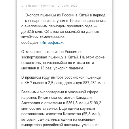
в
Новости
,
Политика
22.07.2025
Экспорт пшеницы из России в Китай в период
с января по июнь упал в 19 раз по сравнению
с аналогичным периодом прошлого года —
до $2,5 млн. Об этом со ссылкой на данные
китайских таможенников
сообщает
«Интерфакс»
.
Отмечается, что в июне Россия не
экспортировал пшеницу в Китай. На этом фоне
показатель, снижавшийся по итогам пяти
месяцев в 13 раз, ускорил падение.
В прошлом году импорт российской пшеницы
в КНР вырос в 2,5 раза, достигнув $87,252 млн.
Главными экспортерами в указанной сфере
на рынок Китая пока остаются Канада и
Австралия с объемами в $361,3 млн и $190,2
млн соответственно. Еще одним крупным
поставщиком является Казахстан ($5,8 млн),
который, сам являясь одним из основным
импортеров российской пшеницы, уменьшил