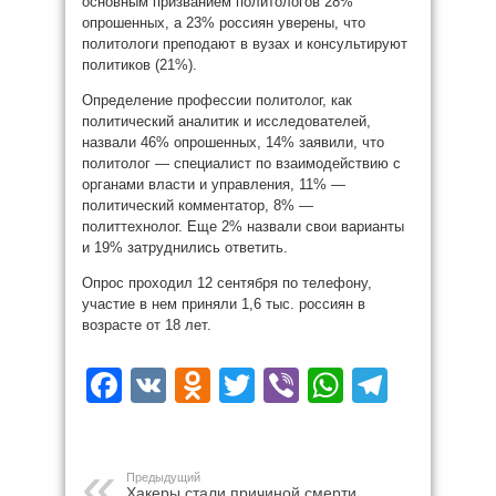
основным призванием политологов 28%
опрошенных, а 23% россиян уверены, что
политологи преподают в вузах и консультируют
политиков (21%).
Определение профессии политолог, как
политический аналитик и исследователей,
назвали 46% опрошенных, 14% заявили, что
политолог — специалист по взаимодействию с
органами власти и управления, 11% —
политический комментатор, 8% —
политтехнолог. Еще 2% назвали свои варианты
и 19% затруднились ответить.
Опрос проходил 12 сентября по телефону,
участие в нем приняли 1,6 тыс. россиян в
возрасте от 18 лет.
Facebook
VK
Odnoklassniki
Twitter
Viber
WhatsAp
Teleg
Предыдущий
Хакеры стали причиной смерти