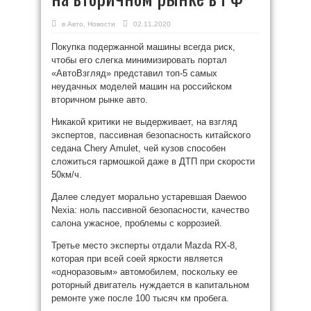
в
Авто
,
Новости
02.11.2020
Покупка подержанной машины всегда риск,
чтобы его слегка минимизировать портал
«АвтоВзгляд» представил топ-5 самых
неудачных моделей машин на российском
вторичном рынке авто.
Никакой критики не выдерживает, на взгляд
экспертов, пассивная безопасность китайского
седана Chery Amulet, чей кузов способен
сложиться гармошкой даже в ДТП при скорости
50км/ч.
Далее следует морально устаревшая Daewoo
Nexia: ноль пассивной безопасности, качество
салона ужасное, проблемы с коррозией.
Третье место эксперты отдали Mazda RX-8,
которая при всей соей яркости является
«одноразовым» автомобилем, поскольку ее
роторный двигатель нуждается в капитальном
ремонте уже после 100 тысяч км пробега.