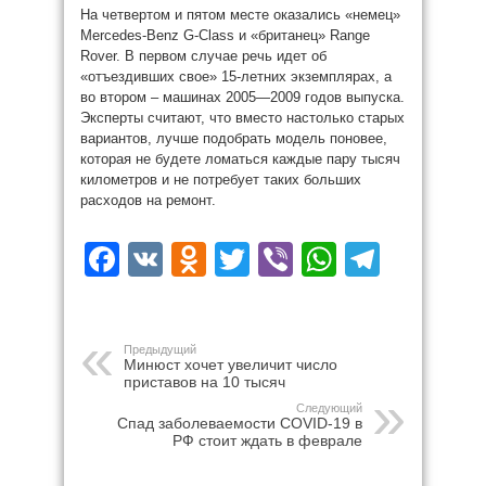
На четвертом и пятом месте оказались «немец»
Mercedes-Benz G-Class и «британец» Range
Rover. В первом случае речь идет об
«отъездивших свое» 15-летних экземплярах, а
во втором – машинах 2005—2009 годов выпуска.
Эксперты считают, что вместо настолько старых
вариантов, лучше подобрать модель поновее,
которая не будете ломаться каждые пару тысяч
километров и не потребует таких больших
расходов на ремонт.
Facebook
VK
Odnoklassniki
Twitter
Viber
WhatsAp
Teleg
Предыдущий
Минюст хочет увеличит число
приставов на 10 тысяч
Следующий
Спад заболеваемости COVID-19 в
РФ стоит ждать в феврале