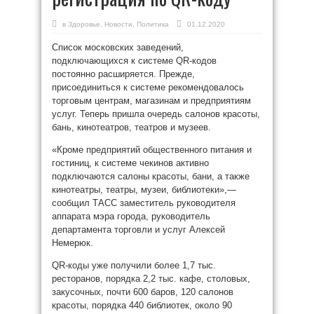
в
Здоровье
,
Новости
,
Политика
01.12.2020
Список московских заведений,
подключающихся к системе QR-кодов
постоянно расширяется. Прежде,
присоединиться к системе рекомендовалось
торговым центрам, магазинам и предприятиям
услуг. Теперь пришла очередь салонов красоты,
бань, кинотеатров, театров и музеев.
«Кроме предприятий общественного питания и
гостиниц, к системе чекинов активно
подключаются салоны красоты, бани, а также
кинотеатры, театры, музеи, библиотеки»,—
сообщил ТАСС заместитель руководителя
аппарата мэра города, руководитель
департамента торговли и услуг Алексей
Немерюк.
QR-коды уже получили более 1,7 тыс.
ресторанов, порядка 2,2 тыс. кафе, столовых,
закусочных, почти 600 баров, 120 салонов
красоты, порядка 440 библиотек, около 90