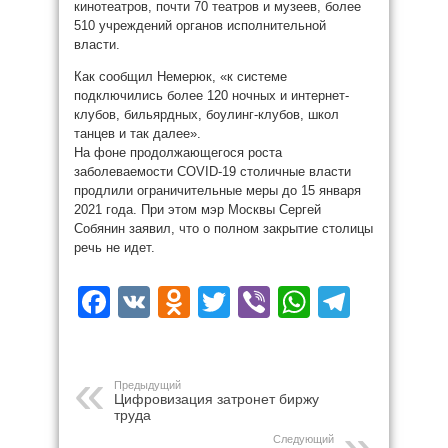
кинотеатров, почти 70 театров и музеев, более
510 учреждений органов исполнительной
власти.
Как сообщил Немерюк, «к системе
подключились более 120 ночных и интернет-
клубов, бильярдных, боулинг-клубов, школ
танцев и так далее».
На фоне продолжающегося роста
заболеваемости COVID-19 столичные власти
продлили ограничительные меры до 15 января
2021 года. При этом мэр Москвы Сергей
Собянин заявил, что о полном закрытие столицы
речь не идет.
Facebook
VK
Odnoklassniki
Twitter
Viber
WhatsAp
Teleg
Предыдущий
Цифровизация затронет биржу
труда
Следующий