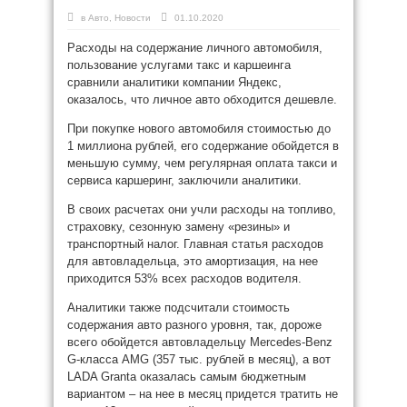
в
Авто
,
Новости
01.10.2020
Расходы на содержание личного автомобиля,
пользование услугами такс и каршеинга
сравнили аналитики компании Яндекс,
оказалось, что личное авто обходится дешевле.
При покупке нового автомобиля стоимостью до
1 миллиона рублей, его содержание обойдется в
меньшую сумму, чем регулярная оплата такси и
сервиса каршеринг, заключили аналитики.
В своих расчетах они учли расходы на топливо,
страховку, сезонную замену «резины» и
транспортный налог. Главная статья расходов
для автовладельца, это амортизация, на нее
приходится 53% всех расходов водителя.
Аналитики также подсчитали стоимость
содержания авто разного уровня, так, дороже
всего обойдется автовладельцу Mercedes-Benz
G-класса AMG (357 тыс. рублей в месяц), а вот
LADA Granta оказалась самым бюджетным
вариантом – на нее в месяц придется тратить не