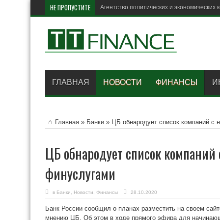
НЕ ПРОПУСТИТЕ
В
ГЛАВНАЯ
НОВОСТИ
ФИНАНСЫ
И
Главная
»
Банки
»
ЦБ обнародует список компаний с
ЦБ обнародует список компаний
финуслугами
в
Банки
,
Новости
,
Финансы
28.10.2020
Банк России сообщил о планах разместить на своем сайт
мнению ЦБ, Об этом в ходе прямого эфира для начинающ