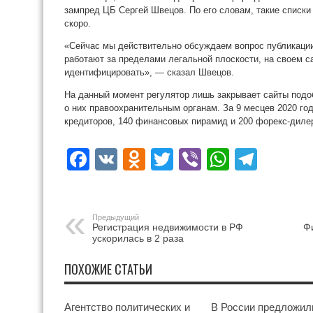
зампред ЦБ Сергей Швецов. По его словам, такие списки
скоро.
«Сейчас мы действительно обсуждаем вопрос публикации
работают за пределами легальной плоскости, на своем с
идентифицировать», — сказал Швецов.
На данный момент регулятор лишь закрывает сайты подо
о них правоохранительным органам. За 9 месцев 2020 го
кредиторов, 140 финансовых пирамид и 200 форекс-диле
Facebook
VK
Odnoklassniki
Twitter
Viber
WhatsA
Tele
Предыдущий
Регистрация недвижимости в РФ
Ф
ускорилась в 2 раза
ПОХОЖИЕ СТАТЬИ
Агентство политических и
В России предложил