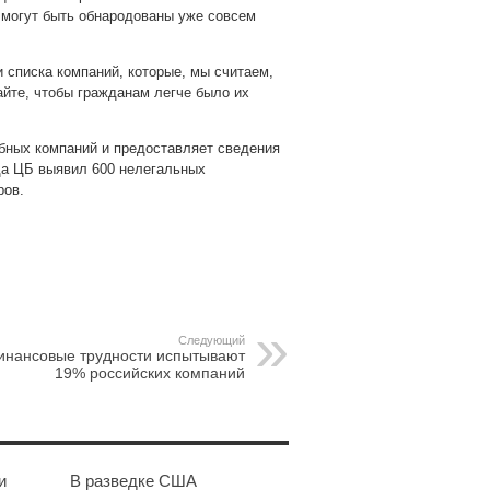
 могут быть обнародованы уже совсем
 списка компаний, которые, мы считаем,
айте, чтобы гражданам легче было их
бных компаний и предоставляет сведения
да ЦБ выявил 600 нелегальных
ров.
pp
gram
Следующий
инансовые трудности испытывают
19% российских компаний
и
В разведке США