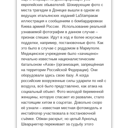
европейских обывателей. Шокирующие фото с
места трагедии в Донецке вышли в одном из
ведущих итальянских изданий LaStampaкак
иллюстрация к сообщениям о бомбардировках
Киева армией России. Использование реальной
узнаваемой фотографии в данном случае –
признак спешки. Идут в ход и более искусные
подделки, например, постановочные фото. Как
это было в случае с роддомом в Мариуполе.
Медицинское учреждение было «зачищено»
печально известным националистическим
батальоном «Азов» (организация, запрещённая
на территории Российской Федерации). Они
оборудовали здесь свою базу. А когда
российские вооруженные силы ударили по ней с
воздуха, всё было представлено, как атака на
социальный объект. Фото молодой беременной
женщины, которую спасают из развалин, стало
настоящим хитом в соцсетах. Довольно скоро
её узнали – известная местная фотомодель и
инстаблогер участвовала в постановочной
съёмке. Обман раскрыт, но целый Арнольд
Шварцнеггер переживает за судьбу этого