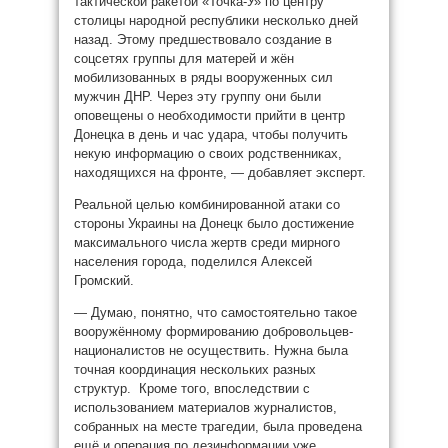
тактической ракетой «Точка-У» по центру
столицы народной республики несколько дней
назад. Этому предшествовало создание в
соцсетях группы для матерей и жён
мобилизованных в ряды вооруженных сил
мужчин ДНР. Через эту группу они были
оповещены о необходимости прийти в центр
Донецка в день и час удара, чтобы получить
некую информацию о своих родственниках,
находящихся на фронте, — добавляет эксперт.
Реальной целью комбинированной атаки со
стороны Украины на Донецк было достижение
максимального числа жертв среди мирного
населения города, поделился Алексей
Громский.
— Думаю, понятно, что самостоятельно такое
вооружённому формированию добровольцев-
националистов не осуществить. Нужна была
точная координация нескольких разных
структур. Кроме того, впоследствии с
использованием материалов журналистов,
собранных на месте трагедии, была проведена
ещё и операция по дезинформации уже