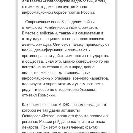
для газеты «Новгородские ведомости», о том,
какими методами пользуется Запад в
информационной борьбе против России.
– Современные способы ведения войны
отличаются комбинированным форматом.
Вместе с войсками, танками и самолётами в
атаку идут специалисты по распространению
дезинформации. Они сеют панику, провоцируют
волны дезинформации и призывают к
противоправным действиям против государства
и общества. Зная это, можно совершенно точно
понять: наша страна и наш народ давно
являются мишенью для специальных
информационных операций военного характера,
планируют и управляют ими уже много лет к
ряду – и вовсе не с территории Украины, —
отметил Громский.
Как пример эксперт АПЭК привел ситуацию, в
которой не так давно активисты
Общероссийского народного фронта провели в
регионах России рейды по наличию в аптеках
лекарств. При этом о выявленных фактах
недостатка тех или иных препаратов оперативно