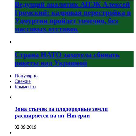
Ведущий аналитик АПЭК Алексей
Громский: кадровая перестройка в
Удмуртии пройдет точечно, без
массовых отставок
Страна НАТО захотела сбивать
ракеты над Украиной
Популярно
Свежие
Комменты
Зона стычек за плодородные земли
расширяется на юг Нигерии
02.09.2019