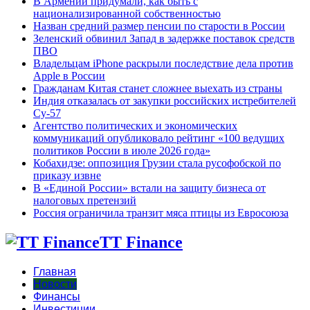
В Армении придумали, как быть с
национализированной собственностью
Назван средний размер пенсии по старости в России
Зеленский обвинил Запад в задержке поставок средств
ПВО
Владельцам iPhone раскрыли последствие дела против
Apple в России
Гражданам Китая станет сложнее выехать из страны
Индия отказалась от закупки российских истребителей
Су-57
Агентство политических и экономических
коммуникаций опубликовало рейтинг «100 ведущих
политиков России в июле 2026 года»
Кобахидзе: оппозиция Грузии стала русофобской по
приказу извне
В «Единой России» встали на защиту бизнеса от
налоговых претензий
Россия ограничила транзит мяса птицы из Евросоюза
TT Finance
Главная
Новости
Финансы
Инвестиции