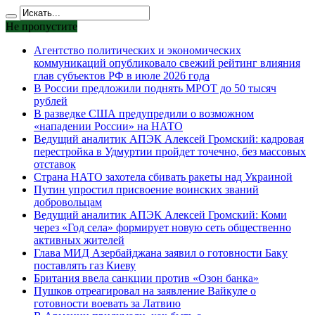
Не пропустите
Агентство политических и экономических
коммуникаций опубликовало свежий рейтинг влияния
глав субъектов РФ в июле 2026 года
В России предложили поднять МРОТ до 50 тысяч
рублей
В разведке США предупредили о возможном
«нападении России» на НАТО
Ведущий аналитик АПЭК Алексей Громский: кадровая
перестройка в Удмуртии пройдет точечно, без массовых
отставок
Страна НАТО захотела сбивать ракеты над Украиной
Путин упростил присвоение воинских званий
добровольцам
Ведущий аналитик АПЭК Алексей Громский: Коми
через «Год села» формирует новую сеть общественно
активных жителей
Глава МИД Азербайджана заявил о готовности Баку
поставлять газ Киеву
Британия ввела санкции против «Озон банка»
Пушков отреагировал на заявление Вайкуле о
готовности воевать за Латвию