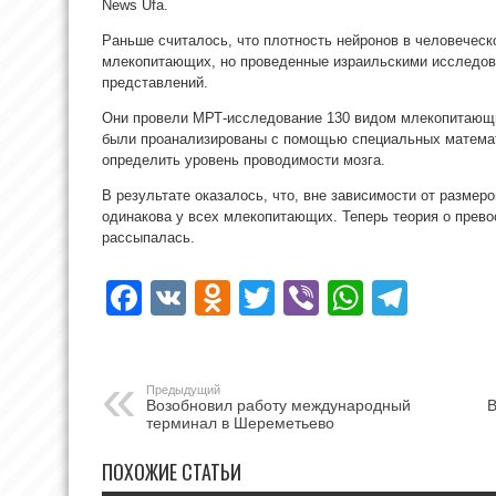
News Ufa.
Раньше считалось, что плотность нейронов в человеческо
млекопитающих, но проведенные израильскими исследов
представлений.
Они провели МРТ-исследование 130 видом млекопитающи
были проанализированы с помощью специальных математ
определить уровень проводимости мозга.
В результате оказалось, что, вне зависимости от размер
одинакова у всех млекопитающих. Теперь теория о прево
рассыпалась.
Facebook
VK
Odnoklassniki
Twitter
Viber
WhatsA
Tele
Предыдущий
Возобновил работу международный
В
терминал в Шереметьево
ПОХОЖИЕ СТАТЬИ