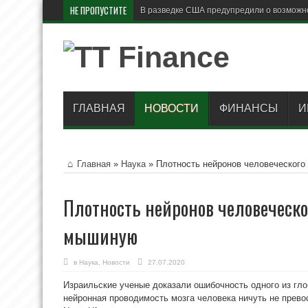
НЕ ПРОПУСТИТЕ
В разведке США предупредили о возможн
ГЛАВНАЯ
НОВОСТИ
ФИНАНСЫ
И
Главная
»
Наука
»
Плотность нейронов человеческого
Плотность нейронов человеческо
мышиную
в
Наука
,
Новости
27.07.2020
Израильские ученые доказали ошибочность одного из гло
нейронная проводимость мозга человека ничуть не прев