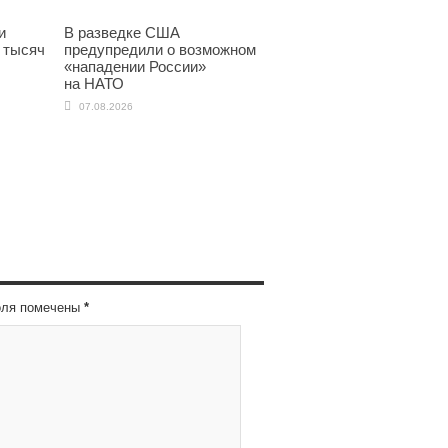
и
В разведке США
 тысяч
предупредили о возможном
«нападении России»
на НАТО
07.08.2026
оля помечены
*