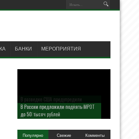
КА
БАНКИ
МЕРОПРИЯТИЯ
В разведке США предупредили
В России предложили поднять МРОТ
о возможном «нападении России»
до 50 тысяч рублей
на НАТО
Популярно
Свежие
Комменты