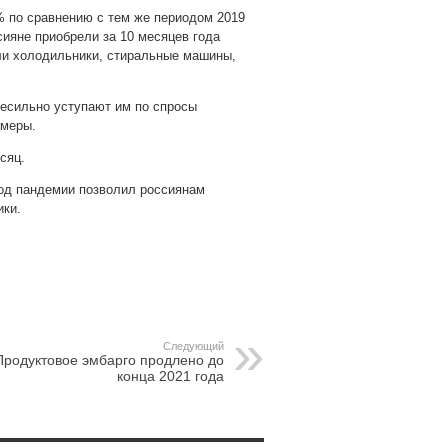
2% по сравнению с тем же периодом 2019
сияне приобрели за 10 месяцев года
али холодильники, стиральные машины,
есильно уступают им по спросы
амеры.
сяц.
риод пандемии позволил россиянам
ики.
pp
gram
Следующий
Продуктовое эмбарго продлено до
конца 2021 года