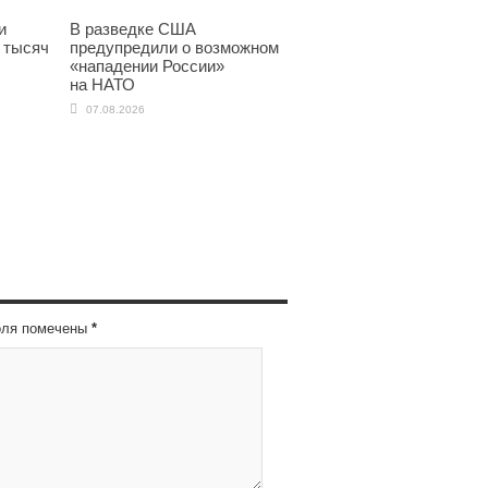
и
В разведке США
 тысяч
предупредили о возможном
«нападении России»
на НАТО
07.08.2026
оля помечены
*