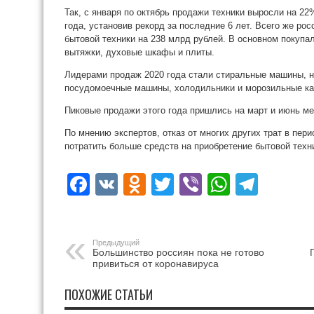
Так, с января по октябрь продажи техники выросли на 2
года, установив рекорд за последние 6 лет. Всего же рос
бытовой техники на 238 млрд рублей. В основном покуп
вытяжки, духовые шкафы и плиты.
Лидерами продаж 2020 года стали стиральные машины, н
посудомоечные машины, холодильники и морозильные к
Пиковые продажи этого года пришлись на март и июнь ме
По мнению экспертов, отказ от многих других трат в пе
потратить больше средств на приобретение бытовой техн
Facebook
VK
Odnoklassniki
Twitter
Viber
WhatsA
Tele
Предыдущий
Большинство россиян пока не готово
привиться от коронавируса
ПОХОЖИЕ СТАТЬИ