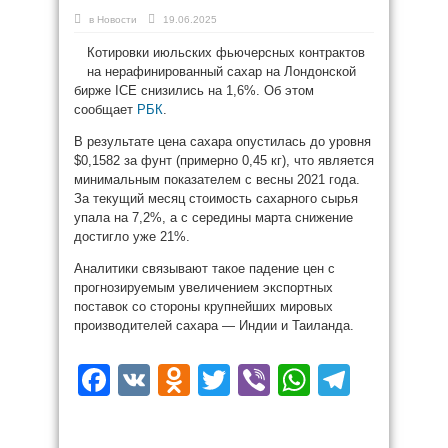
в
Новости
19.06.2025
Котировки июльских фьючерсных контрактов
на нерафинированный сахар на Лондонской
бирже ICE снизились на 1,6%. Об этом
сообщает
РБК
.
В результате цена сахара опустилась до уровня
$0,1582 за фунт (примерно 0,45 кг), что является
минимальным показателем с весны 2021 года.
За текущий месяц стоимость сахарного сырья
упала на 7,2%, а с середины марта снижение
достигло уже 21%.
Аналитики связывают такое падение цен с
прогнозируемым увеличением экспортных
поставок со стороны крупнейших мировых
производителей сахара — Индии и Таиланда.
Facebook
VK
Odnoklassniki
Twitter
Viber
WhatsAp
Teleg