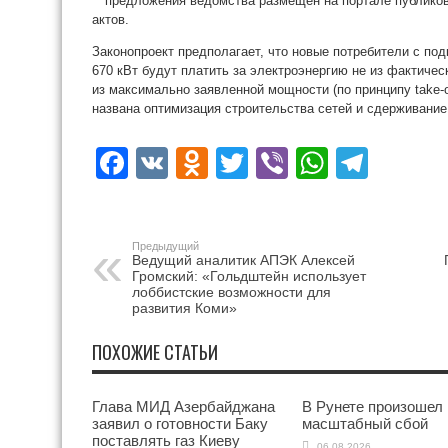
предложения ведомства размещен на портале публиков
актов.
Законопроект предполагает, что новые потребители с п
670 кВт будут платить за электроэнергию не из фактичес
из максимально заявленной мощности (по принципу take-o
названа оптимизация строительства сетей и сдерживание 
Facebook
VK
Odnoklassniki
Twitter
Viber
WhatsA
Tele
Предыдущий
Ведущий аналитик АПЭК Алексей
Громский: «Гольдштейн использует
лоббистские возможности для
развития Коми»
ПОХОЖИЕ СТАТЬИ
Глава МИД Азербайджана
В Рунете произошел
заявил о готовности Баку
масштабный сбой
поставлять газ Киеву
06.08.2026