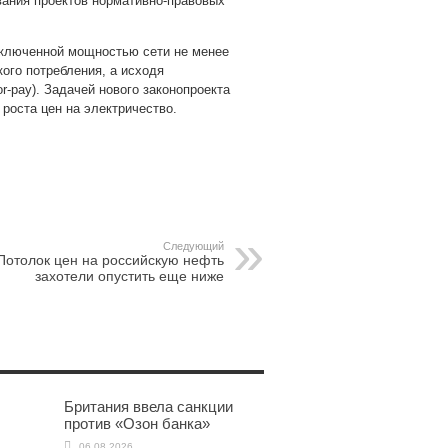
ания проектов нормативно-правовых
одключенной мощностью сети не менее
кого потребления, а исходя
r-pay). Задачей нового законопроекта
роста цен на электричество.
pp
gram
Следующий
Потолок цен на российскую нефть
захотели опустить еще ниже
Британия ввела санкции
против «Озон банка»
06.08.2026