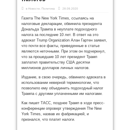
в
Новости
,
Политика
28.09.2020
Газета The New York Times, ссылаясь на
налоговые декларации, обвинила президента
Дональда Трампа в неуплате подоходного
налога за последние 10 лет. В ответ на это
адвокат Trump Organization Алан Гартен заявил,
что почти все факты, приведенные в статье
являются неточными. При этом он подчеркнул,
что за прошедшие 10 лет президент Трамп
заплатил правительству США десятки
миллионов долларов личных налогов.
Издание, в свою очередь, обвинило адвоката в
использовании неверной терминологии, что
позволило ему объединить подоходный налог
Трампа с другими уплаченными им налогами.
Как пишет ТАСС, позднее Трамп в ходе пресс-
конференции опроверг утверждения The New
York Times, назвав их фабрикацией, и
признался, что платит налоги.