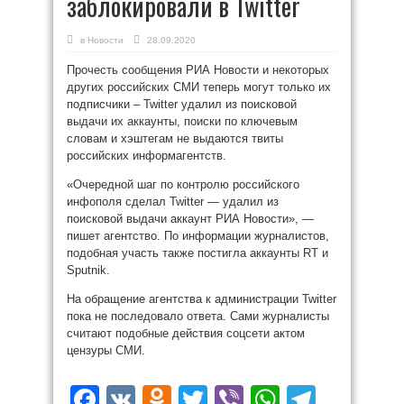
заблокировали в Twitter
в
Новости
28.09.2020
Прочесть сообщения РИА Новости и некоторых
других российских СМИ теперь могут только их
подписчики – Twitter удалил из поисковой
выдачи их аккаунты, поиски по ключевым
словам и хэштегам не выдаются твиты
российских информагентств.
«Очередной шаг по контролю российского
инфополя сделал Twitter — удалил из
поисковой выдачи аккаунт РИА Новости», —
пишет агентство. По информации журналистов,
подобная участь также постигла аккаунты RT и
Sputnik.
На обращение агентства к администрации Twitter
пока не последовало ответа. Сами журналисты
считают подобные действия соцсети актом
цензуры СМИ.
Facebook
VK
Odnoklassniki
Twitter
Viber
WhatsAp
Teleg