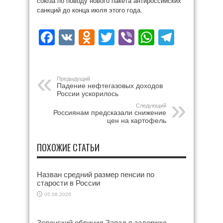
союза по поводу нового пакета антироссийских
санкций до конца июля этого года.
Facebook
VK
Odnoklassniki
Twitter
Viber
WhatsAp
Teleg
Предыдущий
Падение нефтегазовых доходов
России ускорилось
Следующий
Россиянам предсказали снижение
цен на картофель
ПОХОЖИЕ СТАТЬИ
Назван средний размер пенсии по
старости в России
05.08.2026
Зеленский обвинил Запад в задержке