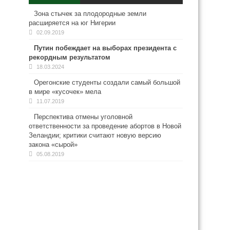
Зона стычек за плодородные земли
расширяется на юг Нигерии
02.09.2019
Путин побеждает на выборах президента с
рекордным результатом
18.03.2024
Орегонские студенты создали самый большой
в мире «кусочек» мела
11.07.2019
Перспектива отмены уголовной
ответственности за проведение абортов в Новой
Зеландии; критики считают новую версию
закона «сырой»
05.08.2019