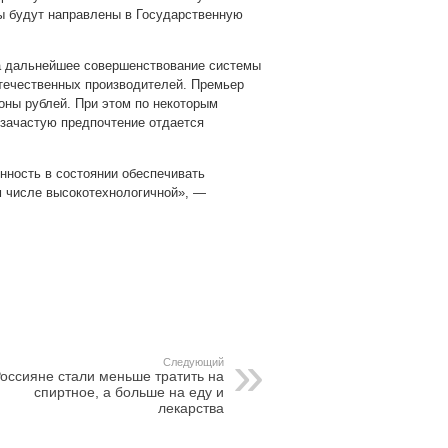
ы будут направлены в Государственную
на дальнейшее совершенствование системы
отечественных производителей. Премьер
оны рублей. При этом по некоторым
 зачастую предпочтение отдается
нность в состоянии обеспечивать
м числе высокотехнологичной», —
pp
gram
Следующий
оссияне стали меньше тратить на
спиртное, а больше на еду и
лекарства