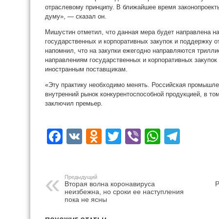
отраслевому принципу. В ближайшее время законопроект
думу», — сказал он.
Мишустин отметил, что данная мера будет направлена 
государственных и корпоративных закупок и поддержку 
напомнил, что на закупки ежегодно направляются трилли
направлениям государственных и корпоративных закупок
иностранным поставщикам.
«Эту практику необходимо менять. Российская промышле
внутренний рынок конкурентоспособной продукцией, в то
заключил премьер.
Facebook
VK
Odnoklassniki
Twitter
Viber
WhatsA
Tele
Предыдущий
Вторая волна коронавируса
Р
неизбежна, но сроки ее наступления
пока не ясны