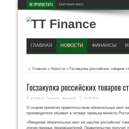
НЕ ПРОПУСТИТЕ
Британия ввела санкции про
ГЛАВНАЯ
НОВОСТИ
ФИНАНСЫ
И
Главная
»
Новости
»
Госзакупка российских товаров с
Госзакупка российских товаров с
в
Новости
,
Политика
,
Экономика
05.06.2020
О скором принятии правительством обязательных квот на
производителе объявил в четверг премьер-министр Росс
«Введение обязательных квот на закупки российских то
отечественных производителей. Правительство получит 