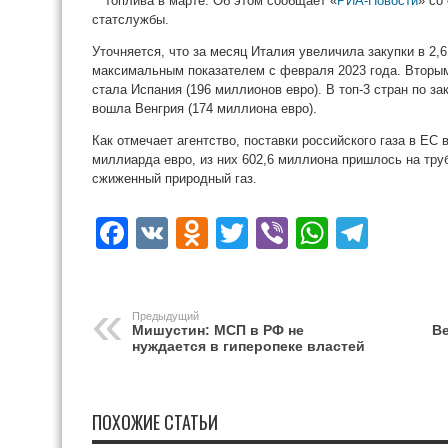
топлива в марте. Об этом сообщает «
РИА-Новости
» со
статслужбы.
Уточняется, что за месяц Италия увеличила закупки в 2,6
максимальным показателем с февраля 2023 года. Вторым
стала Испания (196 миллионов евро). В топ-3 стран по за
вошла Венгрия (174 миллиона евро).
Как отмечает агентство, поставки российского газа в ЕС 
миллиарда евро, из них 602,6 миллиона пришлось на тру
сжиженный природный газ.
Facebook
VK
Odnoklassniki
Twitter
Viber
WhatsA
Tele
Предыдущий
Мишустин: МСП в РФ не
В
нуждается в гиперопеке властей
ПОХОЖИЕ СТАТЬИ