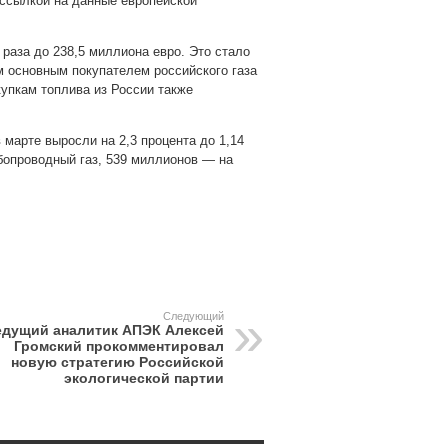
 ссылкой на данные европейской
 раза до 238,5 миллиона евро. Это стало
 основным покупателем российского газа
купкам топлива из России также
в марте выросли на 2,3 процента до 1,14
бопроводный газ, 539 миллионов — на
pp
gram
Следующий
едущий аналитик АПЭК Алексей
Громский прокомментировал
новую стратегию Российской
экологической партии