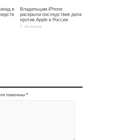
апад в
Владельцам iPhone
редств
раскрыли последствие дела
против Apple в России
05.08.2026
оля помечены
*