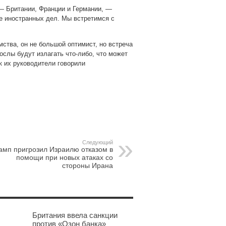
 — Британии, Франции и Германии, —
е иностранных дел. Мы встретимся с
ства, он не большой оптимист, но встреча
послы будут излагать что-либо, что может
ак их руководители говорили
pp
gram
Следующий
амп пригрозил Израилю отказом в
помощи при новых атаках со
стороны Ирана
Британия ввела санкции
против «Озон банка»