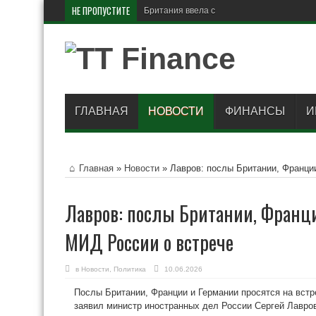
НЕ ПРОПУСТИТЕ
Британия ввела санкции против
ГЛАВНАЯ
НОВОСТИ
ФИНАНСЫ
И
Главная
»
Новости
»
Лавров: послы Британии, Франци
Лавров: послы Британии, Франц
МИД России о встрече
в
Новости
,
Политика
10.06.2026
Послы Британии, Франции и Германии просятся на вст
заявил министр иностранных дел России Сергей Лавро