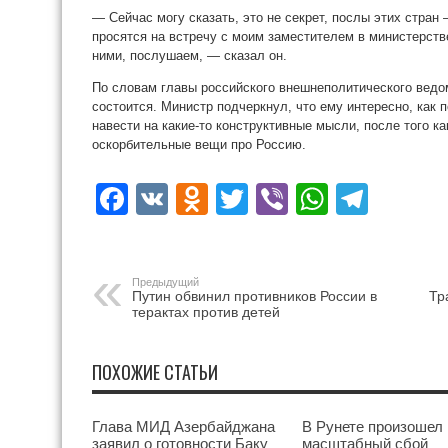
— Сейчас могу сказать, это не секрет, послы этих стран
просятся на встречу с моим заместителем в министерств
ними, послушаем, — сказал он.
По словам главы российского внешнеполитического ведом
состоится. Министр подчеркнул, что ему интересно, как 
навести на какие-то конструктивные мысли, после того к
оскорбительные вещи про Россию.
Facebook
VK
Odnoklassniki
Twitter
Viber
WhatsA
Tele
Предыдущий
Путин обвинил противников России в
Тр
терактах против детей
ПОХОЖИЕ СТАТЬИ
Глава МИД Азербайджана
В Рунете произошел
заявил о готовности Баку
масштабный сбой