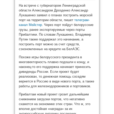
На встрече с губернатором Ленинградской
области Александром Дрозденко Александр
Лукашенко заявил о планах построить морской
порт на территории области, пишет
телеграм-
канал Мейстер
. Через порт пойдут белорусские
грузы, ранее экспортируемые через порты
Прибалтики. По словам Лукашенко, Владимир
Путин также поддержал это начинание, а
построить порт можно за счет средств,
сэкономленных на кредите на БелАЭС.
Похоже игры белорусского президента в
многовекторность плавно подошли к концу, и
наконец-то его поддержка начинает приносить
дивиденды России. Если проект будет
реализован, то денежная помощь соседям
вернется в Россию в виде нового порта, а также
работы для железнодорожников и портовиков.
Прибалтам новый проект грозит дальнейшим
снижением загрузки портов, что негативно
скажется на экономике этих стран. Что ж, это
вполне достойная «награда» за их
антироссийскую риторику последних