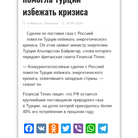
избежать кризиса
в
Новости
,
Политика
29.04.2024
Сделки по поставке газа с Россией
помогли Турции избежать энергетического
кризиса. Об этом заявил министр энергетики
Турции Альпарслан Байрактар, слова которого
передает британская газета Financial Times.
— Конкурентоспособные сделки с Россией
помогли Турции избежать энергетического
кризиса, охватившего западные страны, —
сказал он.
Financial Times пишет, что РФ остается
крупнейшим поставщиком природного газа
в Турцию, на долю которой приходилось более
40% его потребления в прошлом году.
Facebook
VK
Odnoklassniki
Twitter
Viber
WhatsAp
Teleg