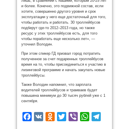
лишь, в сравнении с нашими, которым 20-25 лет
и более. Конечно, это подвижной состав, если
хотите, совершенно другого уровня и срок
эксплуатации у него еще достаточный для того,
чтобы работать и работать. 30 троллейбусов
подберут где-то 2012–2013 года, но также
ресурс у этих троллейбусов есть, для того
чтобы поработать еще несколько лет», —
уточнил Володин.
При этом спикер ГД призвал город потратить
полученное за счет подаренных троллейбусов
время на то, чтобы присоединиться к участию в
лизинговой программе и начать закупать новые
троллейбусы.
Также Володин напомнил, что зарплата
водителей троллейбусов и трамваев будет
повышена минимум до 30 тысяч рублей уже с 1
сентября.
Facebook
VK
Odnoklassniki
Twitter
Viber
WhatsAp
Teleg