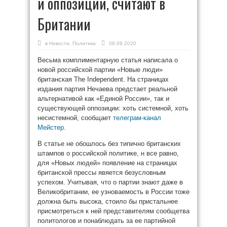
и оппозиции, считают в
Британии
в
Новости
,
Политика
08.09.2020
Весьма комплиментарную статья написала о
новой российской партии «Новые люди»
британская The Independent. На страницах
издания партия Нечаева предстает реальной
альтернативой как «Единой России», так и
существующей оппозиции: хоть системной, хоть
несистемной, сообщает
телеграм-канал
Мейстер.
В статье не обошлось без типично британских
штампов о российской политике, н все равно,
для «Новых людей» появление на страницах
британской прессы явяется безусловным
успехом. Учитывая, что о партии знают даже в
Великобритании, ее узноваемость в России тоже
должна быть высока, стоило бы пристальнее
присмотреться к ней представителям сообщетва
политологов и понаблюдать за ее партийной