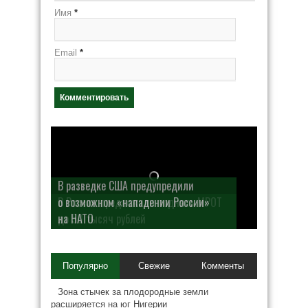
Имя
*
Email
*
В разведке США предупредили
о возможном «нападении России»
на НАТО
Популярно
Свежие
Комменты
Зона стычек за плодородные земли
расширяется на юг Нигерии