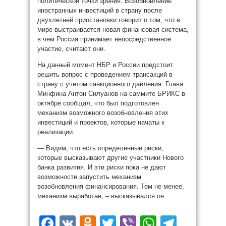
политической точки зрения. Возобновление
иностранных инвестиций в страну после
двухлетней приостановки говорит о том, что в
мире выстраивается новая финансовая система,
в чем Россия принимает непосредственное
участие, считают они.
На данный момент НБР и России предстоит
решить вопрос с проведением трансакций в
страну с учетом санкционного давления. Глава
Минфина Антон Силуанов на саммите БРИКС в
октябре сообщал, что был подготовлен
механизм возможного возобновления этих
инвестиций и проектов, которые начаты к
реализации.
— Видим, что есть определенные риски,
которые высказывают другие участники Нового
банка развития. И эти риски пока не дают
возможности запустить механизм
возобновления финансирования. Тем не менее,
механизм выработан, – высказывался он.
Facebook
VK
Odnoklassniki
Twitter
Viber
WhatsAp
Teleg