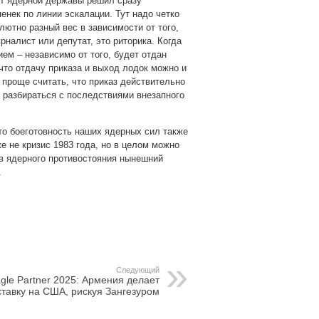
ент ядерной державы решил сразу
енек по линии эскалации. Тут надо четко
лютно разный вес в зависимости от того,
рналист или депутат, это риторика. Когда
ием – независимо от того, будет отдан
что отдачу приказа и выход лодок можно и
 проще считать, что приказ действительно
м разбираться с последствиями внезапного
что боеготовность наших ядерных сил также
е не кризис 1983 года, но в целом можно
ов ядерного противостояния нынешний
.
pp
gram
Следующий
gle Partner 2025: Армения делает
ставку на США, рискуя Зангезуром