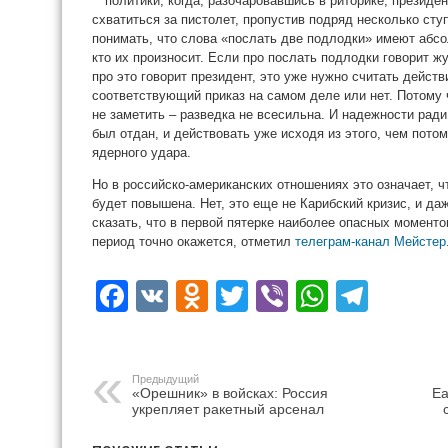
политики, когда, разочаровавшись в риторике, презид
схватиться за пистолет, пропустив подряд несколько ступ
понимать, что слова «послать две подлодки» имеют абсо
кто их произносит. Если про послать подлодки говорит жу
про это говорит президент, это уже нужно считать действ
соответствующий приказ на самом деле или нет. Потому 
не заметить – разведка не всесильна. И надежности ради
был отдан, и действовать уже исходя из этого, чем пото
ядерного удара.
Но в российско-американских отношениях это означает, 
будет повышена. Нет, это еще не Карибский кризис, и даж
сказать, что в первой пятерке наиболее опасных момент
период точно окажется, отметил
телеграм-канал Мейстер
Facebook
VK
Odnoklassniki
Twitter
Viber
WhatsA
Tele
Предыдущий
«Орешник» в войсках: Россия
Ea
укрепляет ракетный арсенал