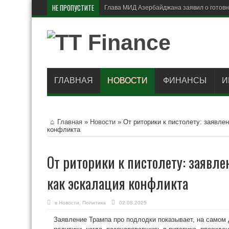
НЕ ПРОПУСТИТЕ
Глава МИД Азербайджана заявил о готовно
ГЛАВНАЯ
НОВОСТИ
ФИНАНСЫ
И
Главная
»
Новости
»
От риторики к пистолету: заявле
конфликта
От риторики к пистолету: заявле
как эскалация конфликта
в
Новости
,
Политика
02.08.2025
Заявление Трампа про подлодки показывает, на самом 