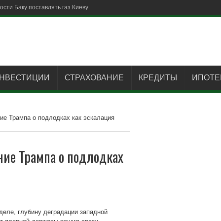
сти Баку поставлять газ Киеву
НВЕСТИЦИИ
СТРАХОВАНИЕ
КРЕДИТЫ
ИПОТЕ
ние Трампа о подлодках как эскалация
ние Трампа о подлодках
деле, глубину деградации западной