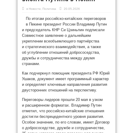
в
Новости
,
Политика
20.05.2026
По итогам российско‑китайских переговоров
в Пекине президент России Владимир Путин
и председатель КНР Си Цзиньпин подписали
Совместное заявление о дальнейшем
укреплении всеобъемлющего партнёрства
и стратегического взаимодействия, а также
об углублении отношений добрососедства,
дружбы и сотрудничества между двумя
странами.
Как подчеркнул помощник президента РФ Юрий
Ушаков, документ имеет программный характер
и определяет ключевые направления развития
двусторонних отношений на перспективу.
Переговоры лидеров прошли 20 мая в узком
и расширенном форматах. Владимир Путин
отметил, что российско‑китайские отношения
достигли беспрецедентного уровня развития.
Особое значение, по его словам, имеет Договор
о добрососедстве, дружбе и сотрудничестве,