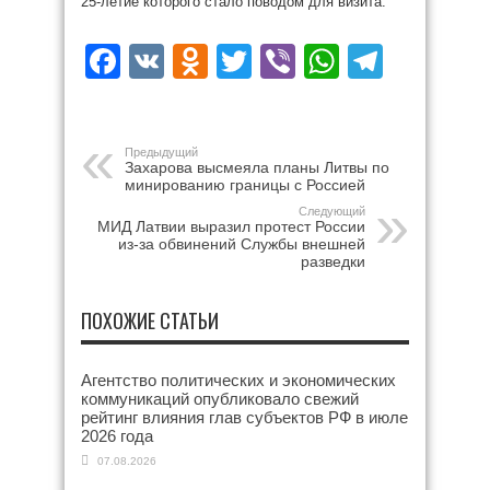
25-летие которого стало поводом для визита.
Facebook
VK
Odnoklassniki
Twitter
Viber
WhatsAp
Teleg
Предыдущий
Захарова высмеяла планы Литвы по
минированию границы с Россией
Следующий
МИД Латвии выразил протест России
из-за обвинений Службы внешней
разведки
ПОХОЖИЕ СТАТЬИ
Агентство политических и экономических
коммуникаций опубликовало свежий
рейтинг влияния глав субъектов РФ в июле
2026 года
07.08.2026