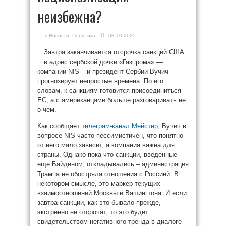
неизбежна?
в
Новости
,
Политика
08.10.2025
Завтра заканчивается отсрочка санкций США
в адрес сербской дочки «Газпрома» —
компании NIS – и президент Сербии Вучич
прогнозирует непростые времена. По его
словам, к санкциям готовится присоединиться
ЕС, а с американцами больше разговаривать не
о чем.
Как сообщает
телеграм-канал Мейстер
, Вучич в
вопросе NIS часто пессимистичен, что понятно –
от него мало зависит, а компания важна для
страны. Однако пока что санкции, введенные
еще Байденом, откладывались – администрация
Трампа не обостряла отношения с Россией. В
некотором смысле, это маркер текущих
взаимоотношений Москвы и Вашингтона. И если
завтра санкции, как это бывало прежде,
экстренно не отсрочат, то это будет
свидетельством негативного тренда в диалоге