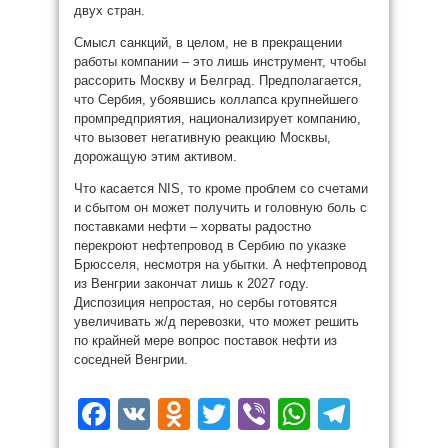
двух стран.
Смысл санкций, в целом, не в прекращении
работы компании – это лишь инструмент, чтобы
рассорить Москву и Белград. Предполагается,
что Сербия, убоявшись коллапса крупнейшего
промпредприятия, национализирует компанию,
что вызовет негативную реакцию Москвы,
дорожащую этим активом.
Что касается NIS, то кроме проблем со счетами
и сбытом он может получить и головную боль с
поставками нефти – хорваты радостно
перекроют нефтепровод в Сербию по указке
Брюсселя, несмотря на убытки. А нефтепровод
из Венгрии закончат лишь к 2027 году.
Диспозиция непростая, но сербы готовятся
увеличивать ж/д перевозки, что может решить
по крайней мере вопрос поставок нефти из
соседней Венгрии.
Facebook
VK
Odnoklassniki
Twitter
Viber
WhatsAp
Teleg