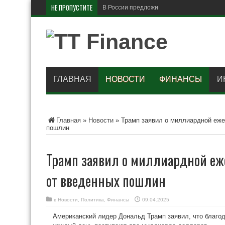
НЕ ПРОПУСТИТЕ
В России предложили поднять
ГЛАВНАЯ
НОВОСТИ
ФИНАНСЫ
И
Главная
»
Новости
»
Трамп заявил о миллиардной еж
пошлин
Трамп заявил о миллиардной е
от введенных пошлин
в
Новости
,
Политика
,
Финансы
09.04.2025
Американский лидер Дональд Трамп заявил, что благо