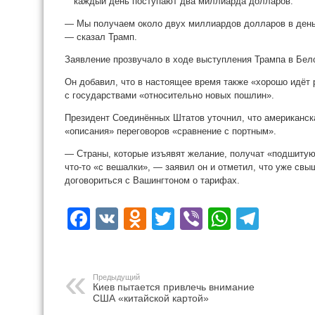
каждый день поступают два миллиарда долларов.
— Мы получаем около двух миллиардов долларов в день 
— сказал Трамп.
Заявление прозвучало в ходе выступления Трампа в Бел
Он добавил, что в настоящее время также «хорошо идёт
с государствами «относительно новых пошлин».
Президент Соединённых Штатов уточнил, что американск
«описания» переговоров «сравнение с портным».
— Страны, которые изъявят желание, получат «подшитую 
что-то «с вешалки», — заявил он и отметил, что уже св
договориться с Вашингтоном о тарифах.
Facebook
VK
Odnoklassniki
Twitter
Viber
WhatsA
Tele
Предыдущий
Киев пытается привлечь внимание
США «китайской картой»