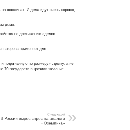
на пошлинах. И дела идут очень хорошо,
ом доме.
 работа» по достижению сделок
ая сторона применяет для
и подогнанную по размеру» сделку, а не
ыше 70 государств выразили желание
pp
gram
Следующий
В России вырос спрос на аналоги
«Оземпика»